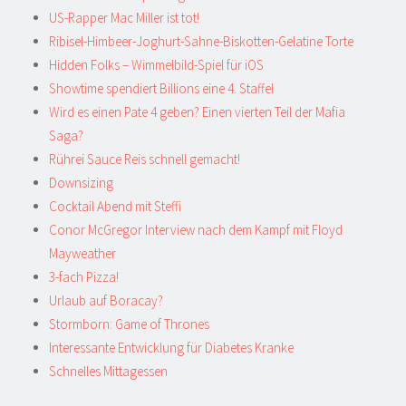
US-Rapper Mac Miller ist tot!
Ribisel-Himbeer-Joghurt-Sahne-Biskotten-Gelatine Torte
Hidden Folks – Wimmelbild-Spiel für iOS
Showtime spendiert Billions eine 4. Staffel
Wird es einen Pate 4 geben? Einen vierten Teil der Mafia
Saga?
Rührei Sauce Reis schnell gemacht!
Downsizing
Cocktail Abend mit Steffi
Conor McGregor Interview nach dem Kampf mit Floyd
Mayweather
3-fach Pizza!
Urlaub auf Boracay?
Stormborn: Game of Thrones
Interessante Entwicklung für Diabetes Kranke
Schnelles Mittagessen