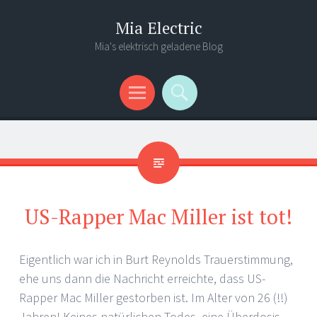
Mia Electric
Mia's elektrisch geladene Blog
Menü
Suchen
US-Rapper Mac Miller ist tot!
Eigentlich war ich in Burt Reynolds Trauerstimmung,
ehe uns dann die Nachricht erreichte, dass US-
Rapper Mac Miller gestorben ist. Im Alter von 26 (!!)
Jahren! Keines natürlichen Todes, eine Überdosis