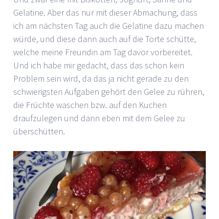
Gelatine. Aber das nur mit dieser Abmachung, dass
ich am nächsten Tag auch die Gelatine dazu machen
würde, und diese dann auch auf die Torte schütte,
welche meine Freundin am Tag davor vorbereitet.
Und ich habe mir gedacht, dass das schon kein
Problem sein wird, da das ja nicht gerade zu den
schwierigsten Aufgaben gehört den Gelee zu rühren,
die Früchte waschen bzw. auf den Kuchen
draufzulegen und dann eben mit dem Gelee zu
überschütten.