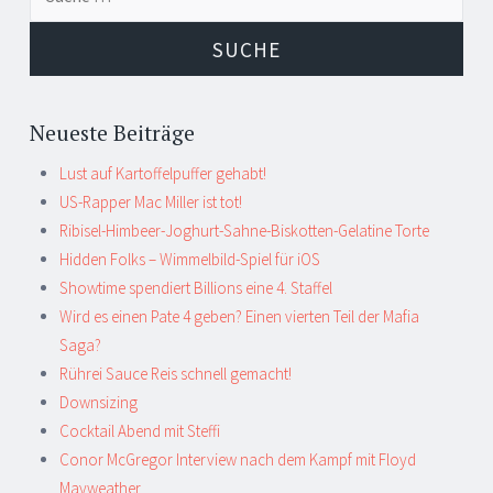
Navigation
nach:
Neueste Beiträge
Lust auf Kartoffelpuffer gehabt!
US-Rapper Mac Miller ist tot!
Ribisel-Himbeer-Joghurt-Sahne-Biskotten-Gelatine Torte
Hidden Folks – Wimmelbild-Spiel für iOS
Showtime spendiert Billions eine 4. Staffel
Wird es einen Pate 4 geben? Einen vierten Teil der Mafia
Saga?
Rührei Sauce Reis schnell gemacht!
Downsizing
Cocktail Abend mit Steffi
Conor McGregor Interview nach dem Kampf mit Floyd
Mayweather