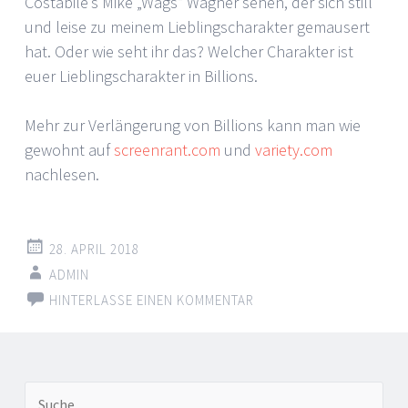
Costabile’s Mike „Wags“ Wagner sehen, der sich still
und leise zu meinem Lieblingscharakter gemausert
hat. Oder wie seht ihr das? Welcher Charakter ist
euer Lieblingscharakter in Billions.
Mehr zur Verlängerung von Billions kann man wie
gewohnt auf
screenrant.com
und
variety.com
nachlesen.
28. APRIL 2018
ADMIN
HINTERLASSE EINEN KOMMENTAR
Beitrags-
←
Suche